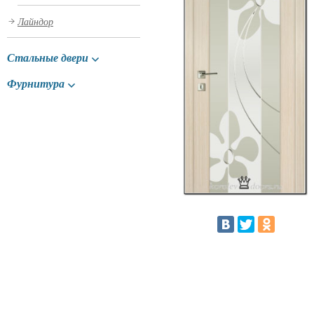
Лайндор
Стальные двери
Фурнитура