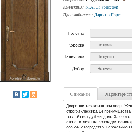
Коллекция:
STATUS collection
Производитель:
Дариано Порте
Полотно:
Коробка:
— Не нужна
Наличники:
— Не нужны
Добор:
— Не нужен
Описание
Характерист
Добротная межкомнатная дверь Жене
строгой классики. Ее преимущества 
теплый цвет Дуб миндаль. За счет о
станет отличным фоном для самого р
особое благородство. По желанию з