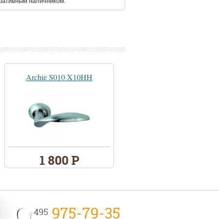
ративным наличником.
Archie S010 X10HH
1 800 Р
975-79-35
495