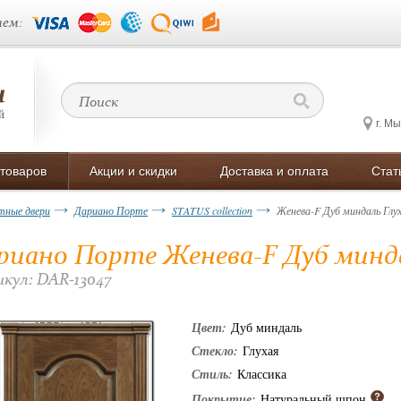
ем:
г. М
 товаров
Акции и скидки
Доставка и оплата
Стат
ные двери
Дариано Порте
STATUS collection
Женева-F Дуб миндаль Глу
риано Порте Женева-F Дуб минда
кул: DAR-13047
Цвет:
Дуб миндаль
Стекло:
Глухая
Стиль:
Классика
Покрытие:
Натуральный шпон