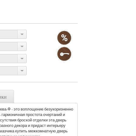
ики
ва-Ф - это воплощение безукоризненно
- гармоничная простота очертаний и
тсутствия броской отделки эта дверь
азного декора и придаст интерьеру
аказчика купить межкомнатную дверь