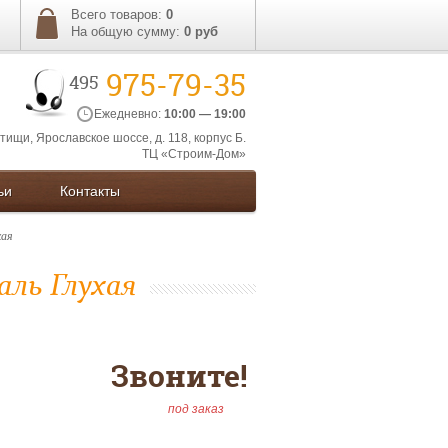
Всего товаров:
0
На общую сумму:
0
руб
975-79-35
495
Ежедневно:
10:00 — 19:00
ытищи, Ярославское шоссе, д. 118, корпус Б.
ТЦ «Строим-Дом»
ьи
Контакты
хая
ль Глухая
Звоните!
под заказ