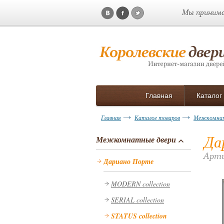
Мы принима
Главная
Каталог
Главная
Каталог товаров
Межкомнат
Да
Межкомнатные двери
Арти
Дариано Порте
MODERN collection
SERIAL collection
STATUS collection