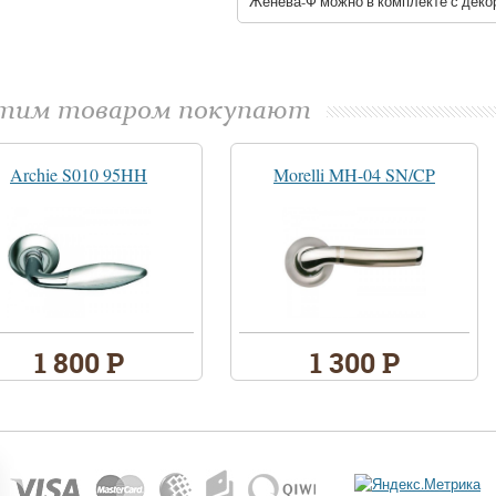
Женева-Ф можно в комплекте с деко
этим товаром покупают
Archie S010 95HH
Morelli MH-04 SN/CP
1 800 Р
1 300 Р