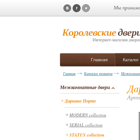
Мы принима
Главная
Каталог
Главная
Каталог товаров
Межкомнат
Да
Межкомнатные двери
Арти
Дариано Порте
MODERN collection
SERIAL collection
STATUS collection