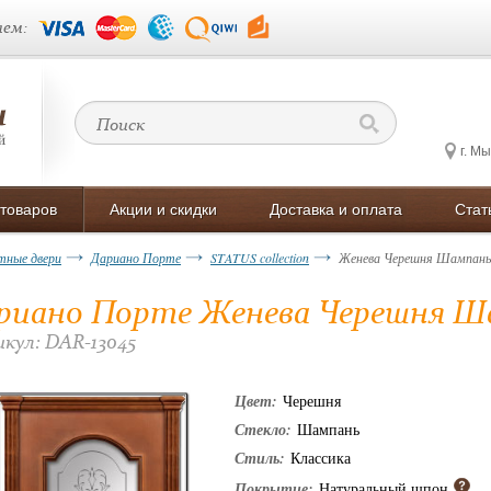
ем:
г. М
 товаров
Акции и скидки
Доставка и оплата
Стат
ные двери
Дариано Порте
STATUS collection
Женева Черешня Шампань
риано Порте Женева Черешня Ш
кул: DAR-13045
Цвет:
Черешня
Стекло:
Шампань
Стиль:
Классика
Покрытие:
Натуральный шпон