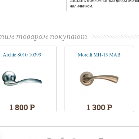
заказать межкомнатные двери Женев
наличником.
этим товаром покупают
Archie S010 10399
Morelli MH-15 MAB
1 800 Р
1 300 Р