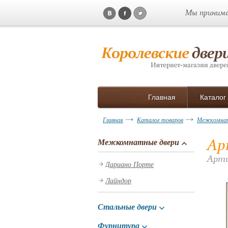
Мы принима
Главная
Каталог
Главная
Каталог товаров
Межкомнат
Ар
Межкомнатные двери
Арти
Дариано Порте
Лайндор
Стальные двери
Фурнитура