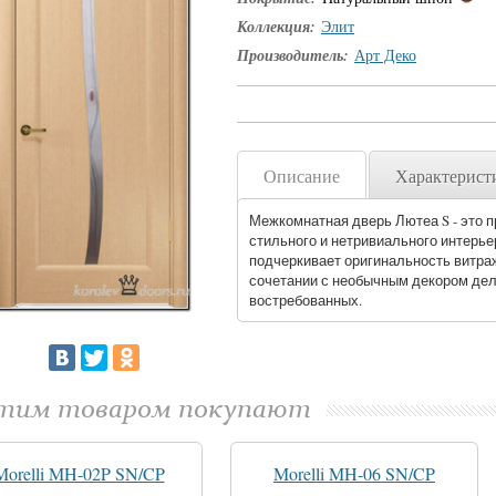
Коллекция:
Элит
Производитель:
Арт Деко
Описание
Характерист
Межкомнатная дверь Лютеа S - это 
стильного и нетривиального интерье
подчеркивает оригинальность витра
сочетании с необычным декором де
востребованных.
этим товаром покупают
Morelli MH-02P SN/CP
Morelli MH-06 SN/CP