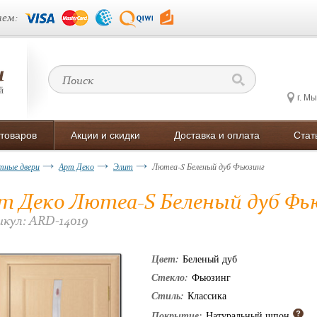
ем:
г. М
 товаров
Акции и скидки
Доставка и оплата
Стат
ные двери
Арт Деко
Элит
Лютеа-S Беленый дуб Фьюзинг
т Деко Лютеа-S Беленый дуб Фь
кул: ARD-14019
Цвет:
Беленый дуб
Стекло:
Фьюзинг
Стиль:
Классика
Покрытие:
Натуральный шпон