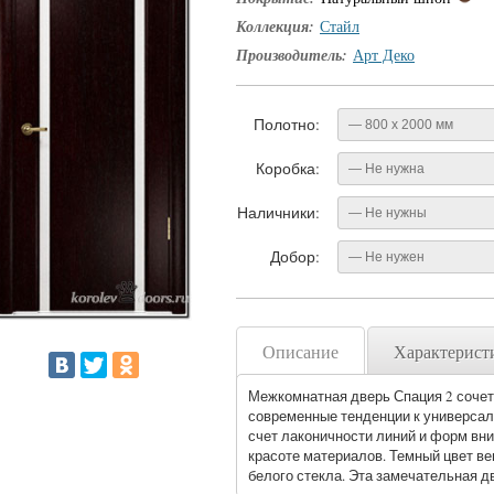
Коллекция:
Стайл
Производитель:
Арт Деко
Полотно:
— 800 x 2000 мм
Коробка:
— Не нужна
Наличники:
— Не нужны
Добор:
— Не нужен
Описание
Характерист
Межкомнатная дверь Спация 2 сочет
современные тенденции к универсал
счет лаконичности линий и форм вн
красоте материалов. Темный цвет в
белого стекла. Эта замечательная д