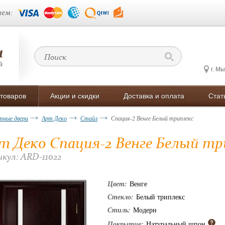
ем:
г. М
 товаров
Акции и скидки
Доставка и оплата
Стат
ные двери
Арт Деко
Стайл
Спация-2 Венге Белый триплекс
т Деко Спация-2 Венге Белый тр
кул: ARD-11022
Цвет:
Венге
Стекло:
Белый триплекс
Стиль:
Модерн
Покрытие:
Натуральный шпон