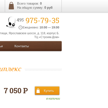
Всего товаров:
0
На общую сумму:
0
руб
975-79-35
495
Ежедневно:
10:00 — 19:00
ытищи, Ярославское шоссе, д. 118, корпус Б.
ТЦ «Строим-Дом»
ьи
Контакты
иплекс
7 050 Р
в наличии