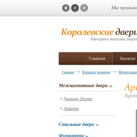
Мы принима
Главная
Каталог
Главная
Каталог товаров
Межкомнат
Ар
Межкомнатные двери
Арти
Дариано Порте
Лайндор
Стальные двери
Фурнитура