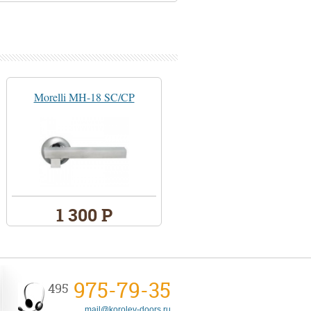
Morelli MH-18 SC/CP
1 300 Р
975-79-35
495
mail@korolev-doors.ru