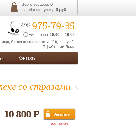
Всего товаров:
0
На общую сумму:
0
руб
975-79-35
495
Ежедневно:
10:00 — 19:00
ытищи, Ярославское шоссе, д. 118, корпус Б.
ТЦ «Строим-Дом»
ьи
Контакты
лекс со стразами
10 800 Р
под заказ