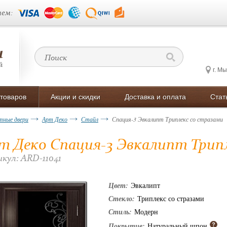
ем:
г. М
 товаров
Акции и скидки
Доставка и оплата
Стат
ные двери
Арт Деко
Стайл
Спация-3 Эвкалипт Триплекс со стразами
т Деко Спация-3 Эвкалипт Трип
кул: ARD-11041
Цвет:
Эвкалипт
Стекло:
Триплекс со стразами
Стиль:
Модерн
Покрытие:
Натуральный шпон