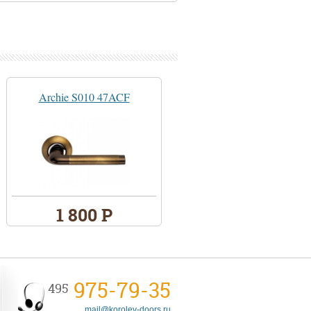
Archie S010 47ACF
1 800 Р
975-79-35
495
mail@korolev-doors.ru