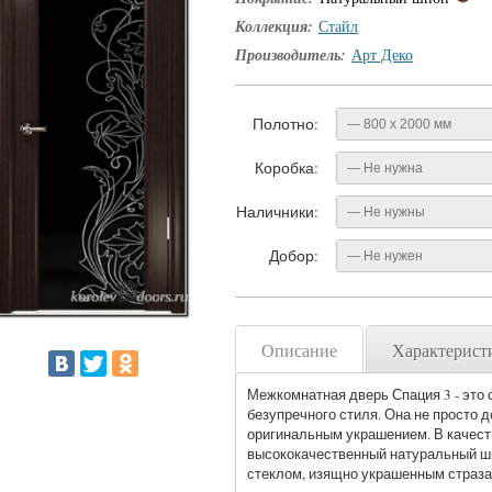
Коллекция:
Стайл
Производитель:
Арт Деко
Полотно:
— 800 x 2000 мм
Коробка:
— Не нужна
Наличники:
— Не нужны
Добор:
— Не нужен
Описание
Характерист
Межкомнатная дверь Спация 3 - это 
безупречного стиля. Она не просто д
оригинальным украшением. В качест
высококачественный натуральный шп
стеклом, изящно украшенным страза