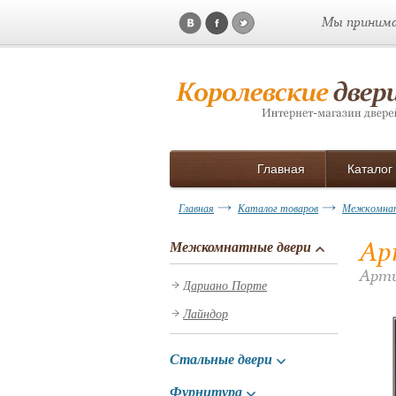
Мы принима
Главная
Каталог
Главная
Каталог товаров
Межкомнат
Ар
Межкомнатные двери
Арти
Дариано Порте
Лайндор
Стальные двери
Фурнитура