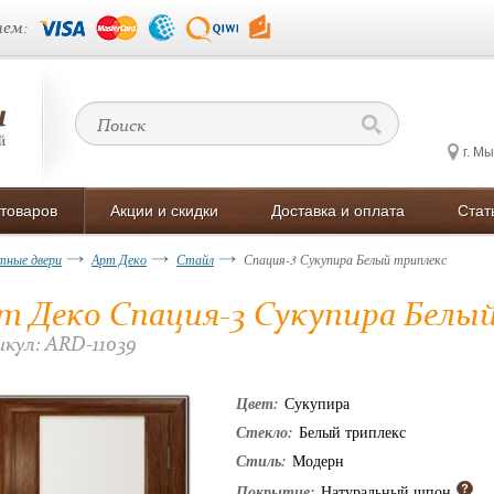
ем:
г. М
 товаров
Акции и скидки
Доставка и оплата
Стат
ные двери
Арт Деко
Стайл
Спация-3 Сукупира Белый триплекс
т Деко Спация-3 Сукупира Белы
кул: ARD-11039
Цвет:
Сукупира
Стекло:
Белый триплекс
Стиль:
Модерн
Покрытие:
Натуральный шпон