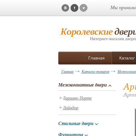
Мы принима
Главная
Каталог
Главная
Каталог товаров
Межкомнат
Ар
Межкомнатные двери
Арти
Дариано Порте
Лайндор
Стальные двери
Фурнитура