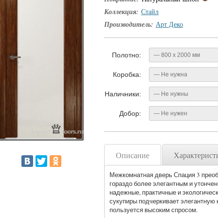
Коллекция:
Стайл
Производитель:
Арт Деко
Полотно:
— 800 x 2000 мм
Коробка:
— Не нужна
Наличники:
— Не нужны
Добор:
— Не нужен
Описание
Характерист
Межкомнатная дверь Спация 3 преоб
гораздо более элегантным и утонче
надежные, практичные и экологичес
сукупиры подчеркивает элегантную к
пользуется высоким спросом.