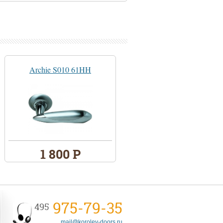
Archie S010 61HH
1 800 Р
975-79-35
495
mail@korolev-doors.ru