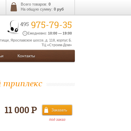
Всего товаров:
0
На общую сумму:
0
руб
975-79-35
495
Ежедневно:
10:00 — 19:00
ытищи, Ярославское шоссе, д. 118, корпус Б.
ТЦ «Строим-Дом»
ьи
Контакты
й триплекс
11 000 Р
под заказ