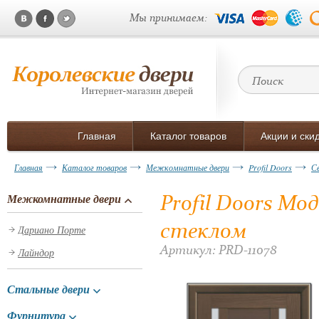
Мы принимаем:
Главная
Каталог товаров
Акции и ски
Главная
Каталог товаров
Межкомнатные двери
Profil Doors
С
Profil Doors Мо
Межкомнатные двери
стеклом
Дариано Порте
Артикул: PRD-11078
Лайндор
Стальные двери
Фурнитура