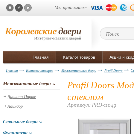
Мы принимаем:
Главная
Каталог товаров
Акции и ски
Главная
Каталог товаров
Межкомнатные двери
Profil Doors
С
Profil Doors Мо
Межкомнатные двери
стеклом
Дариано Порте
Артикул: PRD-11049
Лайндор
Стальные двери
Фурнитура