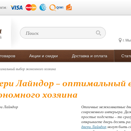
ем:
г. М
 товаров
Акции и скидки
Доставка и оплата
Стат
тимальный выбор экономного хозяина
ери Лайндор – оптимальный 
ономного хозяина
Отличные межкомнатные две
современного интерьера. Да
простые подсчеты – то сраз
открываете дверь десять раз
двери Лайндор
могут быть сд