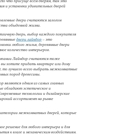
 Но что присуще всем дверям, так это
ия и установки удивительных дверей
овленные двери считаются залогом
ства обыденной жизни.
тличную дверь, выбор каждого покупателя
еревянные
двери лайндор
– это
новки любого жилья, деревянные двери
ное количество интерьеров.
мпании Лайндор считаются тоже
и вы хотите придать квартире или дому
д, то лучшего всего выбрать межкомнатные
енных пород древесины.
 являются одним из самых главных
ые обладают эстетическое и
Современные технологии и дизайнерские
ирокий ассортимент на рынке
 категории межкомнатных дверей, которые
е решение для любого интерьера и для
ия к влаге и механическим воздействиям.