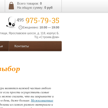
Всего товаров:
0
На общую сумму:
0
руб
975-79-35
495
Ежедневно:
10:00 — 19:00
ытищи, Ярославское шоссе, д. 118, корпус Б.
ТЦ «Строим-Дом»
ьи
Контакты
выбор
ри являются важной частью любого
же если прости осуществить самые
у можно сказать, что вы закрываете и
 в день, даже больше.
Межкомнатные
еланы из самого разного материала и