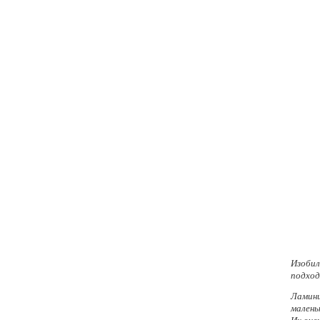
Изобил
подход
Ламини
малень