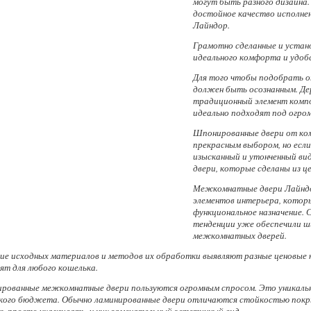
могут быть разного дизайна.
достойное качество исполнен
Лайндор.
Грамотно сделанные и устан
идеального комфорта и удоб
Для того чтобы подобрать о
должен быть осознанным. Д
традиционный элемент компо
идеально подходят под огром
Шпонированные двери от ко
прекрасным выбором, но есл
изысканный и утонченный ви
двери, которые сделаны из ц
Межкомнатные двери Лайндор
элементов интерьера, котор
функциональное назначение. 
тенденции уже обеспечили ш
межкомнатных дверей.
ие исходных материалов и методов их обработки выявляют разные ценовые
ят для любого кошелька.
рованные межкомнатные двери пользуются огромным спросом. Это уникально
кого бюджета. Обычно ламинированные двери отличаются стойкостью покрыт