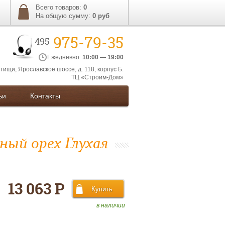
Всего товаров:
0
На общую сумму:
0
руб
975-79-35
495
Ежедневно:
10:00 — 19:00
ытищи, Ярославское шоссе, д. 118, корпус Б.
ТЦ «Строим-Дом»
ьи
Контакты
мный орех Глухая
13 063 Р
в наличии