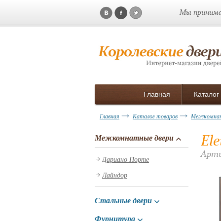
Мы принима
Главная
Каталог
Главная
Каталог товаров
Межкомнат
El
Межкомнатные двери
Арти
Дариано Порте
Лайндор
Стальные двери
Фурнитура