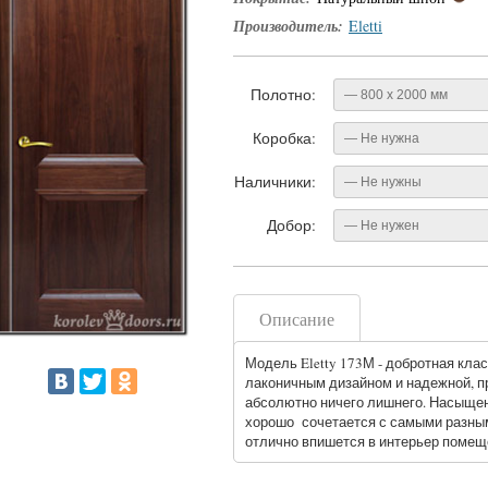
Производитель:
Eletti
Полотно:
— 800 x 2000 мм
Коробка:
— Не нужна
Наличники:
— Не нужны
Добор:
— Не нужен
Описание
Модель Eletty 173М - добротная кла
лаконичным дизайном и надежной, пр
абсолютно ничего лишнего. Насыщен
хорошо сочетается с самыми разным
отлично впишется в интерьер помещ