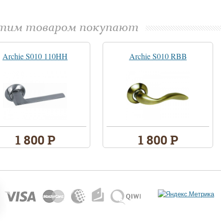
этим товаром покупают
Archie S010 110HH
Archie S010 RBB
1 800 Р
1 800 Р