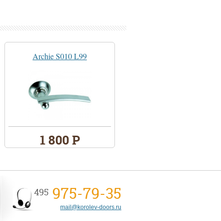
Archie S010 L99
1 800 Р
975-79-35
495
mail@korolev-doors.ru