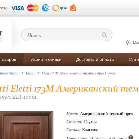
ем:
г. М
 товаров
Акции и скидки
Доставка и оплата
Стат
ные двери
Eletti
Eletti 173M Американский темный орех Глухая
etti Eletti 173M Американский те
кул: ELT-10001
Цвет:
Американский темный орех
Стекло:
Глухая
Стиль:
Классика
Покрытие:
Натуральный шпон