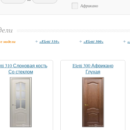
Африкано
дели
се модели
«Eletti 310»
«Eletti 300»
«
etti 310 Слоновая кость
Eletti 300 Африкано
Со стеклом
Глухая