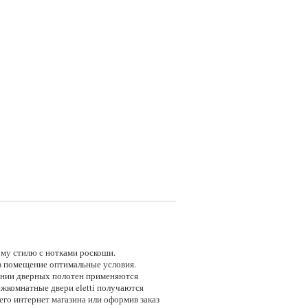
ому стилю с нотками роскоши.
в помещение оптимальные условия.
лении дверных полотен применяются
ежкомнатные двери eletti получаются
его интернет магазина или оформив заказ