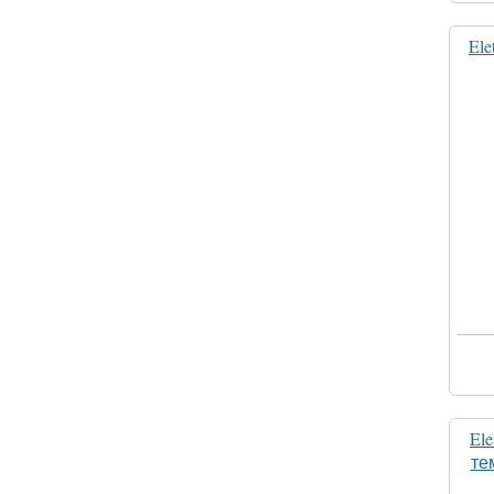
Ele
El
те