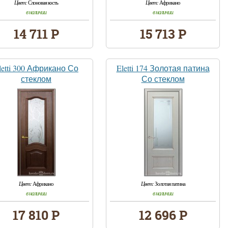
Цвет:
Слоновая кость
Цвет:
Африкано
в наличии
в наличии
14 711 Р
15 713 Р
letti 300 Африкано Со
Eletti 174 Золотая патина
стеклом
Со стеклом
Цвет:
Африкано
Цвет:
Золотая патина
в наличии
в наличии
17 810 Р
12 696 Р