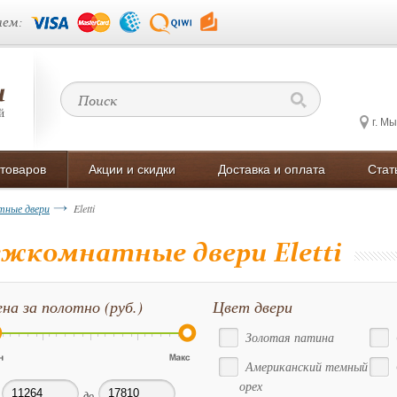
ем:
г. М
 товаров
Акции и скидки
Доставка и оплата
Стат
ные двери
Eletti
жкомнатные двери Eletti
на за полотно (руб.)
Цвет двери
Золотая патина
Американский темный
орех
до