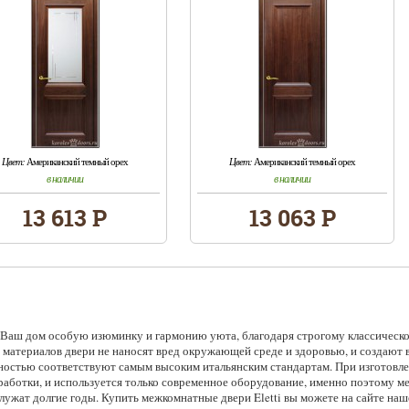
Цвет:
Американский темный орех
Цвет:
Американский темный орех
в наличии
в наличии
13 613 Р
13 063 Р
в Ваш дом особую изюминку и гармонию уюта, благодаря строгому классическ
материалов двери не наносят вред окружающей среде и здоровью, и создают 
лностью соответствуют самым высоким итальянским стандартам. При изготов
аботки, и используется только современное оборудование, именно поэтому м
ужат долгие годы. Купить межкомнатные двери Eletti вы можете на сайте наш