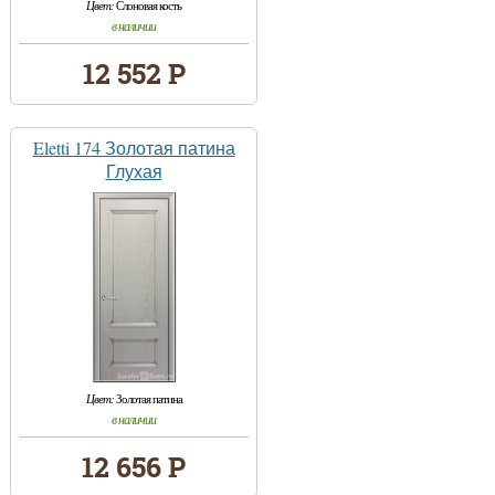
Цвет:
Слоновая кость
в наличии
12 552 Р
Eletti 174 Золотая патина
Глухая
Цвет:
Золотая патина
в наличии
12 656 Р