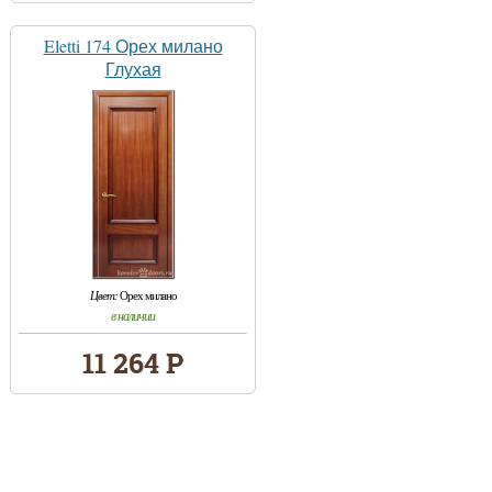
Eletti 174 Орех милано
Глухая
Цвет:
Орех милано
в наличии
11 264 Р