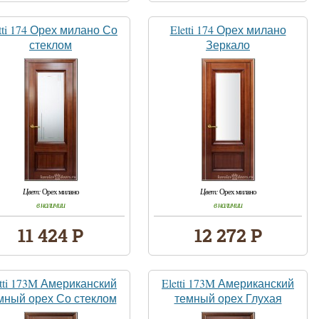
tti 174 Орех милано Со
Eletti 174 Орех милано
стеклом
Зеркало
Цвет:
Орех милано
Цвет:
Орех милано
в наличии
в наличии
11 424 Р
12 272 Р
etti 173M Американский
Eletti 173M Американский
мный орех Со стеклом
темный орех Глухая