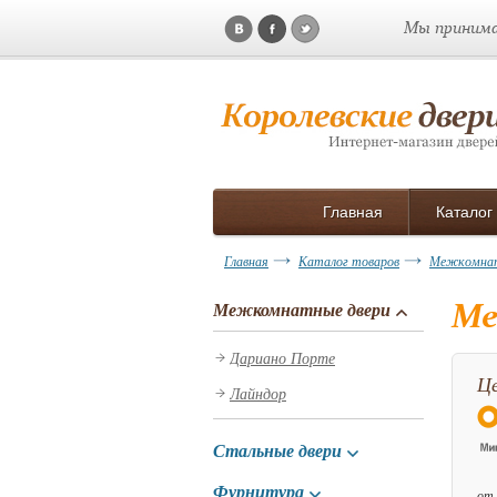
Мы принима
Главная
Каталог
Главная
Каталог товаров
Межкомнат
Ме
Межкомнатные двери
Дариано Порте
Це
Лайндор
Стальные двери
Фурнитура
от