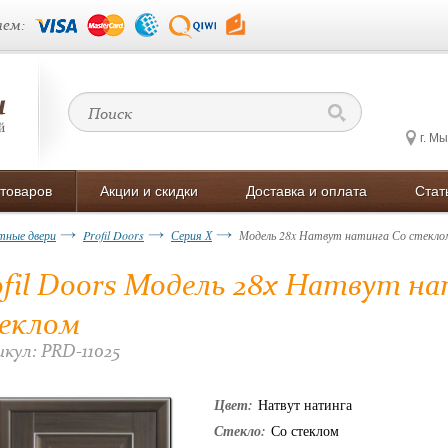
ем:
г. М
 товаров
Акции и скидки
Доставка и оплата
Стат
ные двери
Profil Doors
Серия Х
Модель 28x Натвут натинга Со стекло
ofil Doors Модель 28x Натвут н
еклом
кул: PRD-11025
Цвет:
Натвут натинга
Стекло:
Со стеклом