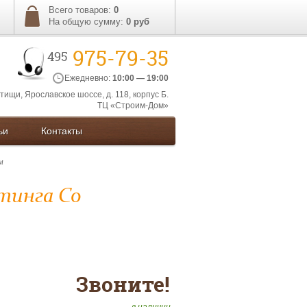
Всего товаров:
0
На общую сумму:
0
руб
975-79-35
495
Ежедневно:
10:00 — 19:00
ытищи, Ярославское шоссе, д. 118, корпус Б.
ТЦ «Строим-Дом»
ьи
Контакты
м
атинга Со
Звоните!
в наличии