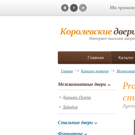
Мы принима
Главная
Каталог
Главная
Каталог товаров
Межкомнат
Pr
Межкомнатные двери
ст
Дариано Порте
Арти
Лайндор
Стальные двери
Фурнитура