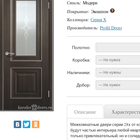
Стиль:
Модерн
Покрытие:
Экошпон
Коллекция:
Серия Х
Производитель:
Profil Doors
Полотно:
Коробка:
— Не нужна
Наличники:
— Не нужны
Добор:
— Не нужен
Описание
Характерист
Межкомнатные двери серии 28х от ко
будут частью интерьера любой квар
только привлекательный, но и солид