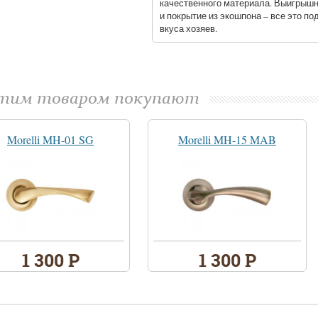
качественного материала. Выигрышны
и покрытие из экошпона – все это п
вкуса хозяев.
этим товаром покупают
Morelli MH-01 SG
Morelli MH-15 MAB
1 300 Р
1 300 Р