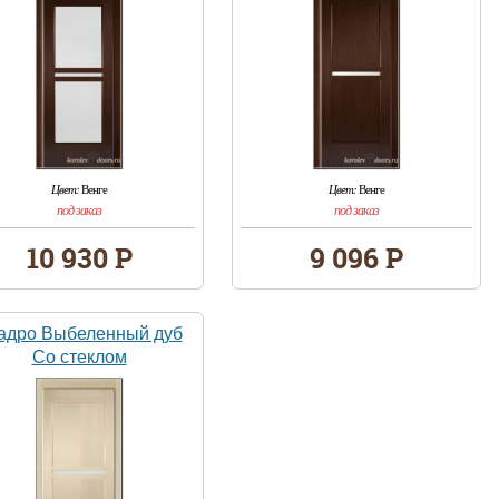
Цвет:
Венге
Цвет:
Венге
под заказ
под заказ
10 930 Р
9 096 Р
адро Выбеленный дуб
Со стеклом