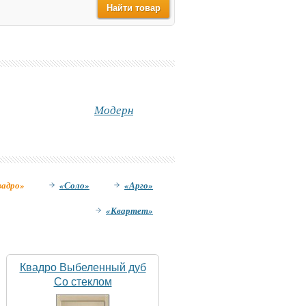
Модерн
вадро»
«Соло»
«Арго»
«Квартет»
Квадро Выбеленный дуб
Со стеклом