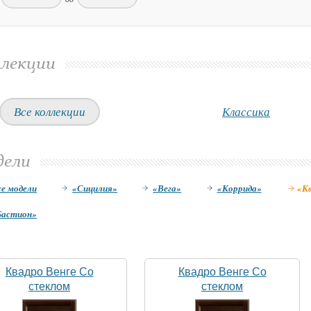
лекции
Все коллекции
Классика
дели
се модели
«Сицилия»
«Вега»
«Коррида»
«К
Бастион»
Квадро Венге Со
Квадро Венге Со
стеклом
стеклом