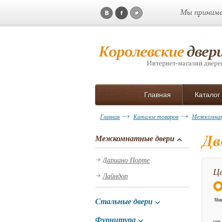
Мы принима
Главная
Каталог
Главная
Каталог товаров
Межкомнат
Дв
Межкомнатные двери
Дариано Порте
Це
Лайндор
Стальные двери
Фурнитура
от