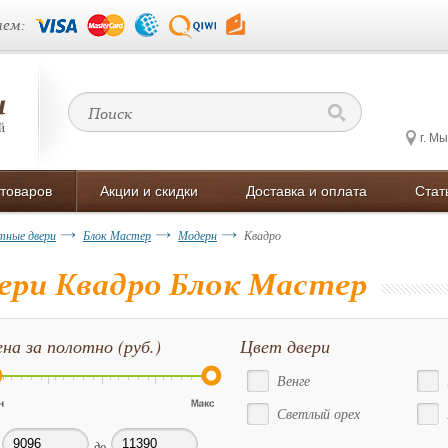
ем:
г. М
 товаров
Акции и скидки
Доставка и оплата
Стат
ные двери
Блок Мастер
Модерн
Квадро
ери Квадро Блок Мастер
на за полотно (руб.)
Цвет двери
Венге
Светлый орех
до