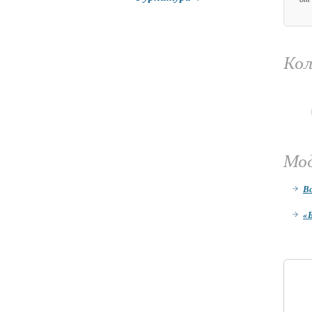
Кол
Мо
В
«